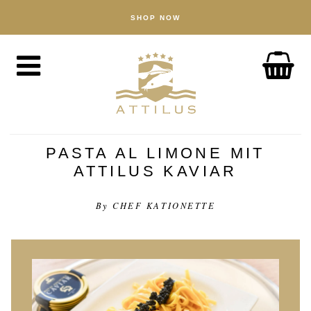
SHOP NOW
SHOP
Caviar
Fish
Accessories
ABOUT
The Attilus Way
PASTA AL LIMONE MIT
ATTILUS KAVIAR
Our Fishery
Our Products
By CHEF KATIONETTE
Quality Assured
Sustainability
NEWS
DISCOVER