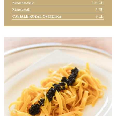
Zitronenschale
1 ½ EL
Zitronensaft
3 EL
CAVIALE ROYAL OSCIETRA
9 EL