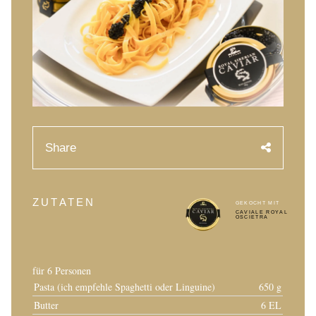
History of Caviar
Tasting Guide
Grading Caviar
Creating Caviar
Certification
Share
RECIPES
EVENTS
Weddings
ZUTATEN
GEKOCHT MIT
CAVIALE ROYAL
OSCIETRA
Corporate Events
KONTO
für 6 Personen
KONTAKT
Pasta (ich empfehle Spaghetti oder Linguine)
650 g
Butter
6 EL
DE